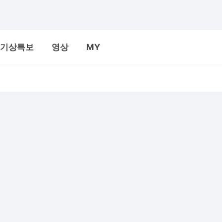
기상특보
영상
MY
산
야구
골프
공항