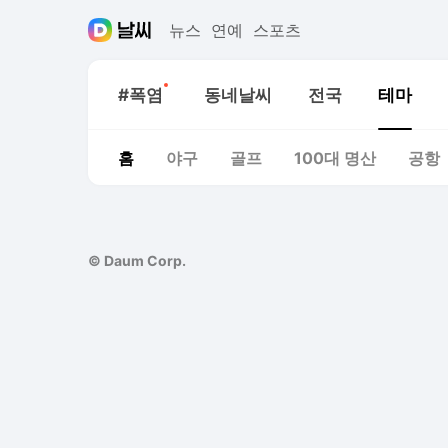
뉴스
연예
스포츠
새로운소식
#폭염
동네날씨
전국
테마
홈
야구
골프
100대 명산
공항
© Daum Corp.